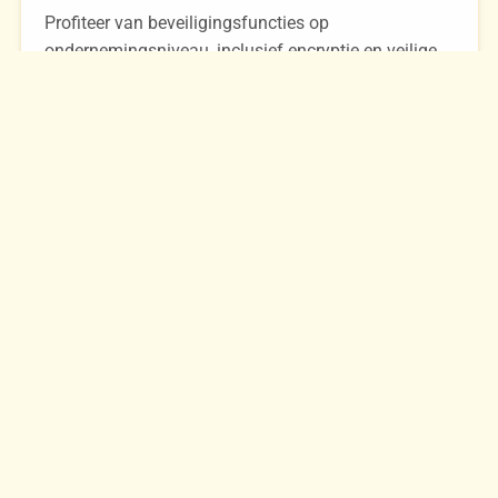
Profiteer van beveiligingsfuncties op
ondernemingsniveau, inclusief encryptie en veilige
toegangsprotocollen.
Schaalbaarheid
Schaal uw connectiviteitsbehoeften eenvoudig op
naarmate uw bedrijf groeit, zonder de gedoe van het
beheren van toegewijde hardware.